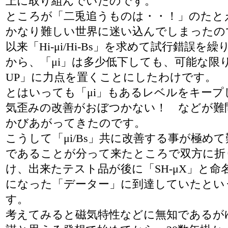
上に取り組んでいたのです。
ところが「二兎追うものは・・！」のたと
かなり難しい世界に迷い込んでしまったの
以来「Hi-μi/Hi-Bs」を求めて試行錯誤を
から、「μi」は多少低下しても、可能な限り
UP」に力点を置くことにしたわけです。
とはいっても「μi」もあるレベルをキープ
気歪みの改善がおぼつかない！ などが難
かびあがってきたのです。
こうして「μi/Bs」共に改善する事が極め
であることが分って来たところで双方に折
け、出来たテスト品が後に「SH-μX」と命
になった「データー」に到達していたとい
す。
考えてみると磁気特性などに無知であるが