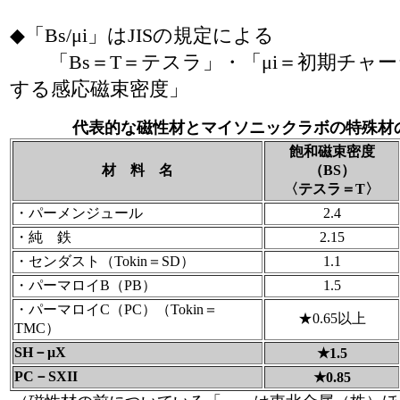
◆「Bs/μi」はJISの規定による
「Bs＝T＝テスラ」・「μi＝初期チャー
する感応磁束密度」
代表的な磁性材とマイソニックラボの特殊材
飽和磁束密度
材 料 名
（BS）
〈テスラ＝T〉
・パーメンジュール
2.4
・純 鉄
2.15
・センダスト（Tokin＝SD）
1.1
・パーマロイB（PB）
1.5
・パーマロイC（PC）（Tokin＝
★0.65以上
TMC）
SH－μX
★1.5
PC－SXII
★0.85