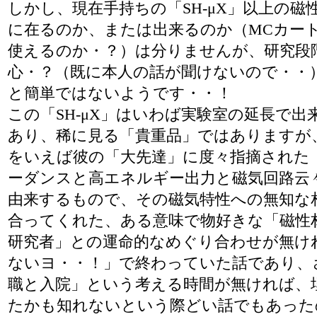
しかし、現在手持ちの「SH-μX」以上の磁
に在るのか、または出来るのか（MCカー
使えるのか・？）は分りませんが、研究段
心・？（既に本人の話が聞けないので・・
と簡単ではないようです・・！
この「SH-μX」はいわば実験室の延長で出
あり、稀に見る「貴重品」ではありますが
をいえば彼の「大先達」に度々指摘された
ーダンスと高エネルギー出力と磁気回路云
由来するもので、その磁気特性への無知な
合ってくれた、ある意味で物好きな「磁性
研究者」との運命的なめぐり合わせが無け
ないヨ・・！」で終わっていた話であり、
職と入院」という考える時間が無ければ、
たかも知れないという際どい話でもあった