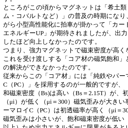
ところがこの頃からマグネットは「希土類
ム・コバルトなど）」の普及の時期になり
がら小型高性能化に拍車が掛かって「カー
エネルギーUP」が期待されましたが、出力
したほど向上しなかったのです。
つまり、強力マグネットで磁束密度が高く
これを受け渡しする「コア材の磁気飽和」
の解決ができなかったのです。
従来からこの「コア材」には「純鉄やパー
C（PC）」を採用するのが一般的ですが、
和磁束密度（Bs)は高い（Bs＝2.15T）が、
（μi）が低く（μi＝300）磁気歪みが大き
ーマロイC（PC）は初透磁率が高く（μi＝30,
磁気歪みは小さいが、飽和磁束密度が低い（Bs
以上）ため出力エネルギーに限界があると