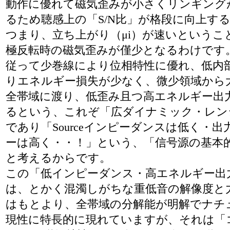
動作に優れて磁気歪みが小さくリンギング
るため聴感上の「S/N比」が格段に向上す
つまり、立ち上がり（μi）が速いということ
極反転時の磁気歪みが僅少となるわけです
従って少巻線により位相特性に優れ、低内
りエネルギー損失が少なく、微少領域から
全帯域に渡り、低歪み且つ高エネルギー出
るという、これぞ「広ダイナミック・レン
であり「Sourceインピーダンスは低く・
ーは高く・・！」という、「信号源の基本
と考えるからです。
この「低インピーダンス・高エネルギー出
は、とかく混濁しがちな重低音の解像度と
はもとより、全帯域の分解能が明解でナチ
現性に特長的に現れていますが、それは「コ