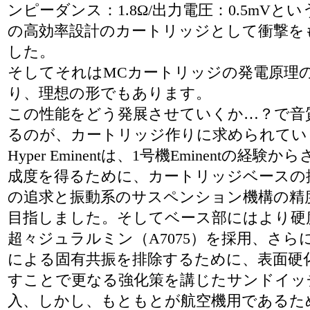
ンピーダンス：1.8Ω/出力電圧：0.5mVと
の高効率設計のカートリッジとして衝撃を
した。
そしてそれはMCカートリッジの発電原理
り、理想の形でもあります。
この性能をどう発展させていくか…？で音
るのが、カートリッジ作りに求められてい
Hyper Eminentは、1号機Eminentの経験
成度を得るために、カートリッジベースの
の追求と振動系のサスペンション機構の精
目指しました。そしてベース部にはより硬
超々ジュラルミン（A7075）を採用、さら
による固有共振を排除するために、表面硬
すことで更なる強化策を講じたサンドイッ
入、しかし、もともとが航空機用であるた