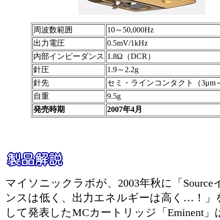
周波数範囲
10～50,000Hz
出力電圧
0.5mV/1kHz
内部インピーダンス
1.8Ω（DCR）
針圧
1.9～2.2g
針先
セミ・ラインコンタクト（3μm～
自重
9.5g
発売時期
2007年4月
マイソニックラボが、2003年秋に「Sourc
ンスは低く、出力エネルギーは高く…！」
して発表したMCカートリッジ「Eminent