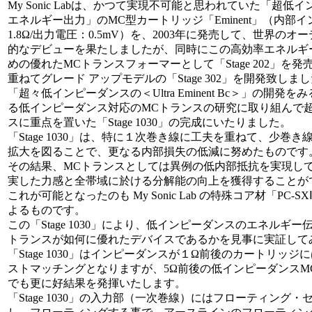
My Sonic Labは、かつて実現不可能と思われていた「超低
エネルギー出力」のMC型カートリッジ「Eminent」（内部
1.8Ω/出力電圧：0.5mV）を、2003年に発売して、世界の
的なデビューを果たしましたが、同時にこの高効率エネルギ
めの優れたMCトランスフォーマーとして「Stage 202」を
重ねてグレード アップモデルの「Stage 302」を開発致しま
「超々低インピーダンスの＜Ultra Eminent Bc＞」の開発
る低インピーダンス対応のMCトランスの研究に取り組んで
スに重点を置いた「Stage 1030」の完成にいたりました。
「Stage 1030」は、特に１次巻き線に工夫を重ねて、少巻
拡大を図ることで、更なる内部損失の低減に努めたものです
その結果、MCトランスとしては異例の低内部抵抗を実現し
実した力感と全帯域に於ける分解能の向上を獲得することが
これが可能となったのも My Sonic Lab の特殊コア材「PC-
よるものです。
この「Stage 1030」により、低インピーダンスのエネルギー
トランスが如何に優れたデバイスであるかを見事に実証して
「Stage 1030」はインピーダンスが１Ω前後のカートリッ
ストマッチングとなりますが、5Ω前後の低インピーダンスM
でも更に好結果を発揮いたします。
「Stage 1030」の入力部（一次巻線）にはフローティング