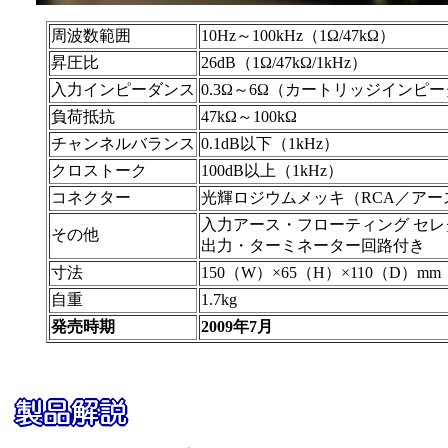
周波数範囲
10Hz～100kHz（1Ω/47kΩ）
昇圧比
26dB（1Ω/47kΩ/1kHz）
入力インピーダンス
0.3Ω～6Ω（カートリッジインピ
負荷抵抗
47kΩ～100kΩ
チャンネルバランス
0.1dB以下（1kHz）
クロストーク
100dB以上（1kHz）
コネクター
光輝ロジウムメッキ（RCA／アー
入力アース・フローティング セレ
その他
出力・ターミネーター回路付き
寸法
150（W）×65（H）×110（D）mm
自重
1.7kg
発売時期
2009年7月