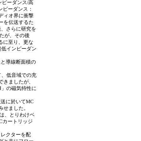
インピーダンス/高
インピーダンス：
オーディオ界に衝撃
ーを伝送するた
発売、さらに研究を
したが、その後
をみるに至り、更な
超低インピーダン
き線と導線断面積の
。
て、低音域での充
できましたが、
SXⅡ」の磁気特性に
伝送に於いてMC
みせました。
ジには、とりわけベ
Cカートリッジ
・セレクターを配